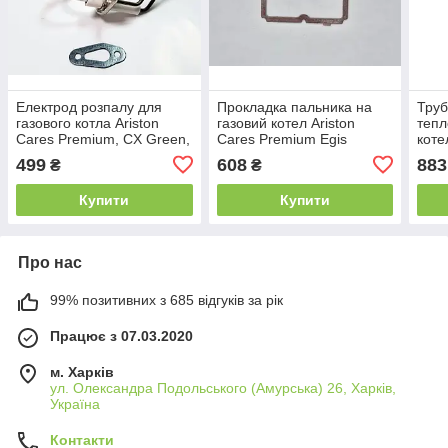
Електрод розпалу для
Прокладка пальника на
Труб
газового котла Ariston
газовий котел Ariston
тепл
Cares Premium, CX Green,
Cares Premium Egis
коте
HS Premium — код
Premium Alixia Green
Prem
499
608
883
₴
₴
65114235
60001863
Prem
651
Купити
Купити
Про нас
99% позитивних з 685 відгуків за рік
Працює з 07.03.2020
м. Харків
ул. Олександра Подольського (Амурська) 26, Харків,
Україна
Контакти