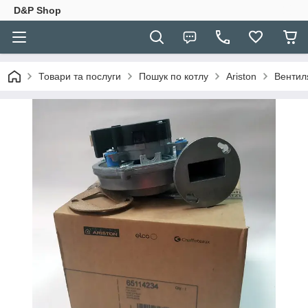
D&P Shop
Товари та послуги
Пошук по котлу
Ariston
Вентиля