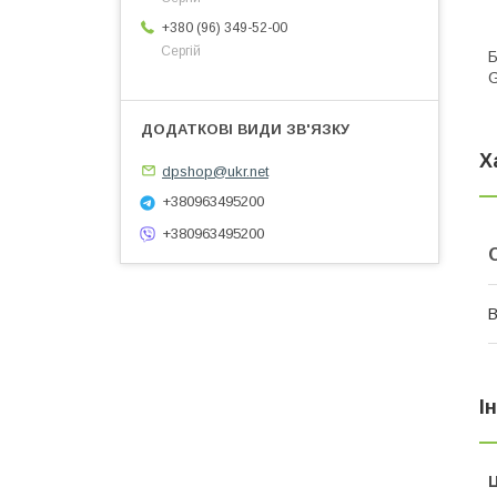
+380 (96) 349-52-00
Сергій
Б
G
Х
dpshop@ukr.net
+380963495200
+380963495200
В
І
Ц