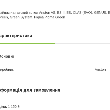
айпас на газовий котел Ariston AS, BS II, BS, CLAS (EVO), GENUS, EG
reen, Green System, Pigma Pigma Green
арактеристики
Основні
иробник
Ariston
нформація для замовлення
іна:
1 150 ₴