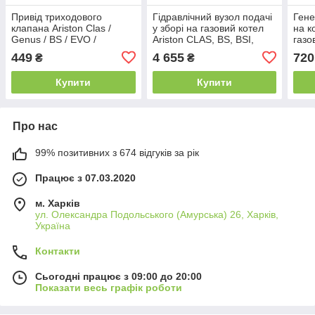
Привід триходового
Гідравлічний вузол подачі
Гене
клапана Ariston Clas /
у зборі на газовий котел
на к
Genus / BS / EVO /
Ariston CLAS, BS, BSI,
газо
Premium (61302483 /
Genus EVO, Matis
CLA
449
4 655
720
₴
₴
31650047.06) - Турція
6000220
EVO
600
Купити
Купити
Про нас
99% позитивних з 674 відгуків за рік
Працює з 07.03.2020
м. Харків
ул. Олександра Подольського (Амурська) 26, Харків,
Україна
Контакти
Сьогодні працює з 09:00 до 20:00
Показати весь графік роботи