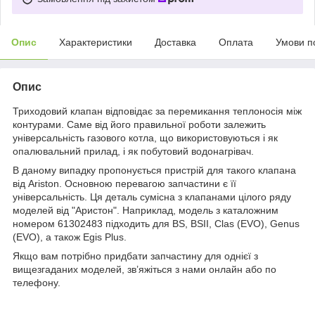
Опис
Характеристики
Доставка
Оплата
Умови п
Опис
Триходовий клапан відповідає за перемикання теплоносія між
контурами. Саме від його правильної роботи залежить
універсальність газового котла, що використовуються і як
опалювальний прилад, і як побутовий водонагрівач.
В даному випадку пропонується пристрій для такого клапана
від Ariston. Основною перевагою запчастини є її
універсальність. Ця деталь сумісна з клапанами цілого ряду
моделей від "Аристон". Наприклад, модель з каталожним
номером 61302483 підходить для BS, BSII, Clas (EVO), Genus
(EVO), а також Egis Plus.
Якщо вам потрібно придбати запчастину для однієї з
вищезгаданих моделей, зв’яжіться з нами онлайн або по
телефону.