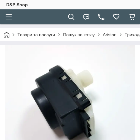
D&P Shop
Товари та послуги
Пошук по котлу
Ariston
Триходо