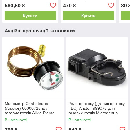
Microgenus 573172
котлів Sime 6040201
UNO,
560,50
470
80
₴
₴
997
Купити
Купити
Акційні пропозиції та новинки
Манометр Chaffoteaux
Реле протоку (датчик протоку
(Аналог) 60000725 для
ГВС) Ariston 999075 для
газових котлів Alixia Pigma
газових котлів Microgenus,
Talia Niagara тиск 0-4 bar
Zoom, Solly, Rens, Termal
В наявності
В наявності
діаметр 28 мм
799
549
₴
₴