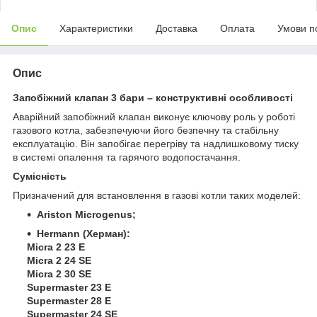
Опис
Характеристики
Доставка
Оплата
Умови п
Опис
Запобіжний клапан 3 бари – конструктивні особливості
Аварійний запобіжний клапан виконує ключову роль у роботі
газового котла, забезпечуючи його безпечну та стабільну
експлуатацію. Він запобігає перегріву та надлишковому тиску
в системі опалення та гарячого водопостачання.
Сумісність
Призначений для встановлення в газові котли таких моделей:
Ariston Microgenus;
Hermann (Херман):
Micra 2 23 E
Micra 2 24 SE
Micra 2 30 SE
Supermaster 23 E
Supermaster 28 E
Supermaster 24 SE