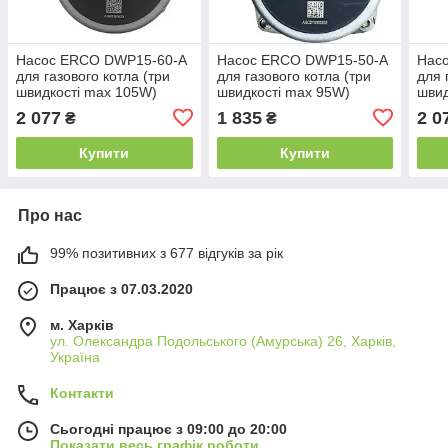
Насос ERCO DWP15-60-A
Насос ERCO DWP15-50-A
Нас
для газового котла (три
для газового котла (три
для 
швидкості max 105W)
швидкості max 95W)
швид
замість Grundfos UPS 15-
замість Grundfos UPS 15-
замі
2 077
1 835
2 0
₴
₴
60
50
60
Купити
Купити
Про нас
99% позитивних з 677 відгуків за рік
Працює з 07.03.2020
м. Харків
ул. Олександра Подольського (Амурська) 26, Харків,
Україна
Контакти
Сьогодні працює з 09:00 до 20:00
Показати весь графік роботи