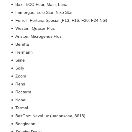
Baxi:
ECO Four, Main, Luna
Immergas:
Eolo Star, Nike Star
Ferroli:
Fortuna Special (F13, F16, F20, F24 NG)
Westen:
Quasar Plus
Ariston:
Microgenus Plus
Beretta
Hermann
Sime
Solly
Zoom
Rens
Rocterm
Nobel
Termal
BaltGaz:
NevaLux (наприклад, 8618)
Bongioanni
Saunier Duval