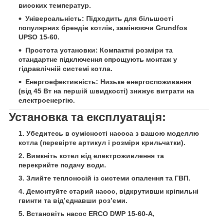
високих температур.
Універсальність:
Підходить для більшості
популярних брендів котлів, замінюючи Grundfos
UPSO 15-60.
Простота установки:
Компактні розміри та
стандартне підключення спрощують монтаж у
гідравлічній системі котла.
Енергоефективність:
Низьке енергоспоживання
(від 45 Вт на першій швидкості) знижує витрати на
електроенергію.
Установка та експлуатація:
Убедитесь в сумісності насоса з вашою моделлю
котла (перевірте артикул і розміри крильчатки).
Вимкніть котел від електроживлення та
перекрийте подачу води.
Злийте теплоносій із системи опалення та ГВП.
Демонтуйте старий насос, відкрутивши кріпильні
гвинти та від’єднавши роз’єми.
Встановіть насос ERCO DWP 15-60-A,