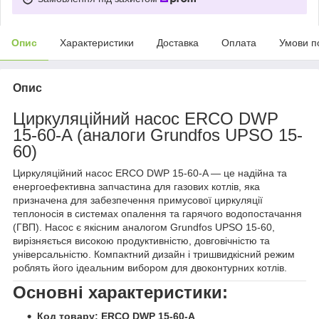
Опис
Характеристики
Доставка
Оплата
Умови п
Опис
Циркуляційний насос ERCO DWP
15-60-A (аналоги Grundfos UPSO 15-
60)
Циркуляційний насос ERCO DWP 15-60-A — це надійна та
енергоефективна запчастина для газових котлів, яка
призначена для забезпечення примусової циркуляції
теплоносія в системах опалення та гарячого водопостачання
(ГВП). Насос є якісним аналогом Grundfos UPSO 15-60,
вирізняється високою продуктивністю, довговічністю та
універсальністю. Компактний дизайн і тришвидкісний режим
роблять його ідеальним вибором для двоконтурних котлів.
Основні характеристики:
Код товару:
ERCO DWP 15-60-A