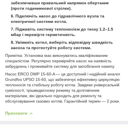
забезпечивши правильний напрямок обертання
(проти годинникової стрілки).
Підключіть насос до гідравлічного вузла та
електричної системи котла.
Підживіть систему теплоносієм до тиску 1.2–1.5
мбар і перевірте герметичність.
Увімкніть котел, виберіть відповідну швидкість
насоса та протестуйте роботу системи.
Примітка:
Установка має виконуватись кваліфікованим
спеціалістом. Регулярно перевіряйте насос на наявність
забруднень і промивайте систему для запобігання накипу.
Насос ERCO DWP 15-60-A — це доступний і надійний аналог
Grundfos UPSO 15-60, що забезпечує ефективну циркуляцію
теплоносія та стабільну роботу котла. Завдяки універсальній
сумісності, трішвидкісному режиму та долговічним
матеріалам, він ідеально підходить для ремонту та
обслуговування газових котлів. Гарантійний термін — 2 роки.
Приховати