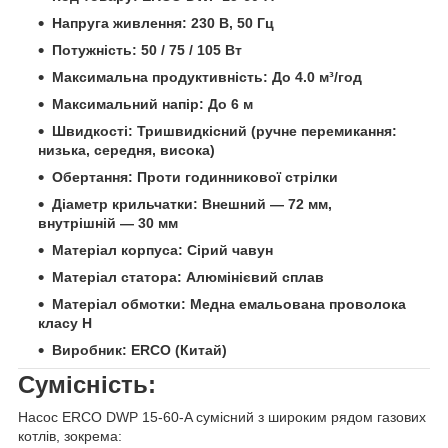
Напруга живлення:
230 В, 50 Гц
Потужність:
50 / 75 / 105 Вт
Максимальна продуктивність:
До 4.0 м³/год
Максимальний напір:
До 6 м
Швидкості:
Тришвидкісний (ручне перемикання:
низька, середня, висока)
Обертання:
Проти годинникової стрілки
Діаметр крильчатки:
Внешний — 72 мм,
внутрішній — 30 мм
Матеріал корпуса:
Сірий чавун
Матеріал статора:
Алюмінієвий сплав
Матеріал обмотки:
Медна емальована проволока
класу H
Виробник:
ERCO (Китай)
Сумісність:
Насос ERCO DWP 15-60-A сумісний з широким рядом газових
котлів, зокрема: