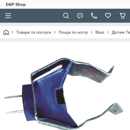
D&P Shop
Товари та послуги
Пошук по котлу
Biasi
Датчик Т