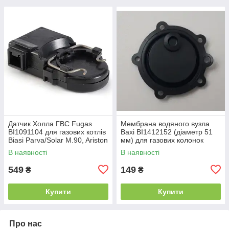
Датчик Холла ГВС Fugas
Мембрана водяного вузла
BI1091104 для газових котлів
Baxi BI1412152 (діаметр 51
Biasi Parva/Solar M.90, Ariston
мм) для газових колонок
Microgenus, Solly Primer,
Savio, Biasi, Beretta и Baxi
В наявності
В наявності
Zoom
549
149
₴
₴
Купити
Купити
Про нас