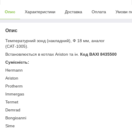
Опис
Характеристики
Доставка
Оплата
Умови п
Опис
Температурний зонд (накладний), Ф 18 мм, аналог
(САТ-1005).
Встановлюється в котлах Ariston та ін.
Код BAXI 8435500
Сумісність:
Hermann
Ariston
Protherm
Immergas
Termet
Demrad
Bongioanni
Sime