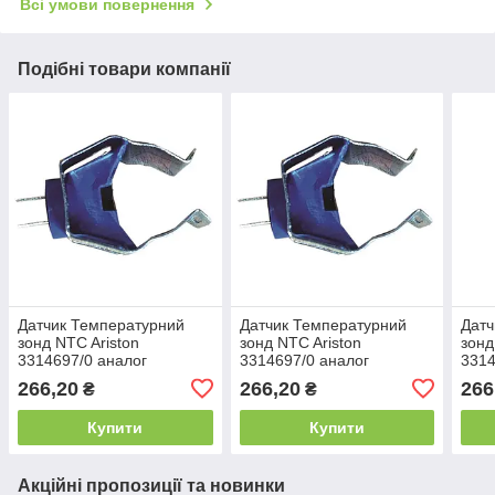
Всі умови повернення
Подібні товари компанії
Датчик Температурний
Датчик Температурний
Датч
зонд NTC Ariston
зонд NTC Ariston
зонд
3314697/0 аналог
3314697/0 аналог
3314
(САТ-1005)
(САТ-1005)
(САТ
266,20
266,20
266
₴
₴
Купити
Купити
Акційні пропозиції та новинки