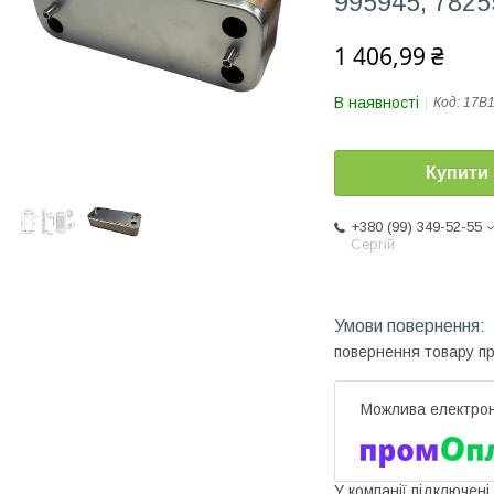
995945, 7825
1 406,99 ₴
В наявності
Код:
17B1
Купити
+380 (99) 349-52-55
Сергій
повернення товару п
У компанії підключені