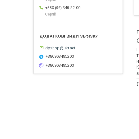
+380 (96) 349-52-00
Сергій
П
dpshop@ukr.net
П
т
+380963495200
н
+380963495200
К
д