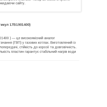
окидаючи сайту.
тикул 17B1901400)
01400 ) — це високоякісний аналог
ачання (ГВП) у газових котлах. Виготовлений із
передачі, стійкість до корозії та довговічність.
лькість пластин гарантує стабільний нагрів води