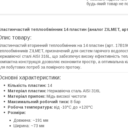
будь-який товар не п
ластинчастий теплообмінник 14 пластин (аналог ZILMET, ар
Опис товару:
ластинчастий вторинний теплообмінник на 14 пластин (арт. 17B19
еплообмінників ZILMET, призначений для систем гарячого водопост
ержавіючої сталі AISI 316L, що забезпечує високу ефективність тепло
омпактна конструкція дозволяє економити простір, а оптимальна кі
ля побутових потреб за помірного протоку.
Основні характеристики:
Кількість пластин:
14
Матеріал пластин:
Нержавіюча сталь AISI 316L
Матеріал припою:
Мідь високої чистоти
Максимальний робочий тиск:
8 бар
Робоча температура:
від -10°C до +120°C
Розміри:
Довжина: ~191 мм
Ширина: ~73 мм