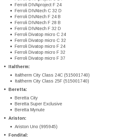
Ferroli DIVAproject F 24
Ferroli DIVAtech C 32 D
Ferroli DIVAtech F 24 B
Ferroli DIVAtech F 28 B
Ferroli DIVAtech F 32 D
Ferroli Divatop micro C 24
Ferroli Divatop micro C 32
Ferroli Divatop micro F 24
Ferroli Divatop micro F 32
Ferroli Divatop micro F 37
Italtherm:
Italtherm City Class 24C (515001740)
Italtherm City Class 25F (515001740)
Beretta:
Beretta City
Beretta Super Exclusive
Beretta Mynute
Ariston:
Ariston Uno (995945)
Fondital: