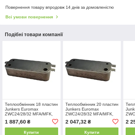
Повернення товару впродовж 14 днів за домовленістю
Всі умови повернення
Подібні товари компанії
Теплообмінник 18 пластин
Теплообмінник 20 пластин
Тепл
Junkers Euromax
Junkers Euromax
Junk
ZWC24/28/32 MFA/MFK,
ZWC24/28/32 MFA/MFK,
ZWC
Ceraclass Excellence
Ceraclass Excellence
Cera
1 887,60
2 047,32
2 2
₴
₴
ZWC24–35, Cerapur Smart
ZWC24–35,Cerapur Smart
ZWC2
ZWB24/28
ZWB24/28
ZWB
Купити
Купити