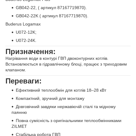
GB042-22, (
артикул 87167719870).
GB042-22K (
артикул 87167719870).
Buderus Logamax
U072-12K;
U072-24K.
Призначення:
Нагрівання води в контурі ГВП двоконтурних котлів.
Встановлюється в гідравлічному блоці, працює з триходовим
клапаном.
Переваги:
Ефективний теплообмін для котлів 18–28 кВт
Компактний, зручний для монтажу
Довговічний завдяки нержавіючій сталі та мідному
паянню
Повна сумісність з оригінальними теплообмінниками
ZILMET
Стабільна робота ГВП