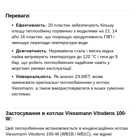
Переваги:
Ефективність
: 20 пластин забезпечують більшу
площу теплообміну порівняно з моделями на 12, 14
або 16 пластин, що покращує продуктивність ГВП і
зменшує перепади температури води.
Довговічність
: Нержавіюча сталь і якісна мідна
пайка витримують температури до 120 °C і тиск до 8
бар, що робить теплообмінник надійним навіть у
жорстких умовах експлуатації.
Універсальність
: Як аналог ZILMET, може
замінювати оригінальні теплообмінники у котлах
Viessmann, а також використовуватися в інших сумісних
системах.
Застосування в котлах Viessmann Vitodens 100-
W:
Цей теплообмінник встановлюється в конденсаційних котлах
Viessmann Vitodens 100-W (WB1B і WB1C), які відомі