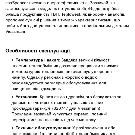
своSpencer високою енергоефективністю. Зазвичай він
застосовується в моделях потужністю 35 кВт, де потрібна
більша продуктивність ГВП. Teplowest, як виробник аналогів,
пропонує сумісні рішення з тими ж характеристиками, що
робить його доступною альтернативою оригінальним деталям
Viessmann.
Особливості експлуатації:
Температура і накип
: Завдяки великій кількості
пластин теплообмінник дозволяє працювати з нижчою
температурою теплоносія, що зменшує утворення
накипу. Однак у регіонах з жорсткою водою
рекомендується регулярне обслуговування для
очищення від відкладень.
Установка
: Кріпиться до гідравлічного блоку котла за
допомогою чотирьох гвинтів і ущільнювальних
прокладок (артикул 7828747 для Viessmann).
Прокладки зазвичай купуються окремо і повинні
перевірятися на цілісність під час монтажу.
Технічне обслуговування
: У разі засмічення або
пошкодження (тріщини, пробої) теплообмінник легко