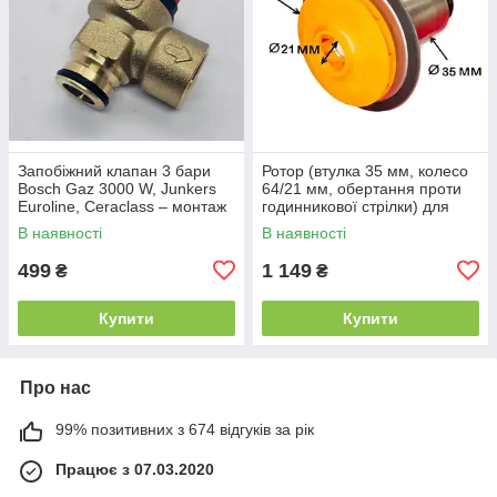
Запобіжний клапан 3 бари
Ротор (втулка 35 мм, колесо
Bosch Gaz 3000 W, Junkers
64/21 мм, обертання проти
Euroline, Ceraclass – монтаж
годинникової стрілки) для
під гвинт Італія
котла Junkers
В наявності
В наявності
499
1 149
₴
₴
Купити
Купити
Про нас
99% позитивних з 674 відгуків за рік
Працює з 07.03.2020