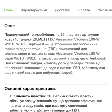
Опис
Характеристики
Доставка
Оплата
Умови п
Опис
Пластинчастий теплообмінник на 20 пластин з артикулом
7828746 (аналог ZILMET)
ГВС Viessmann Vitodens 100-W
WB1B, WB1C ,Teplowest — це вторинний теплообмінник
гарячого водопостачання (ГВП), призначений для
використання в газових котлах Viessmann Vitodens 100-W
серій WB1B і WB1C, а також сумісний з продукцією Teplowest.
Цей компонент відіграє ключову роль у передачі тепла від
первинного теплоносія до води в системі ГВП, забезпечуючи
ефективний нагрів для побутових потреб.
Основні характеристики:
Кількість пластин
: 20. Велика кількість пластин
збільшує площу теплообміну, що дозволяє ефективніше
нагрівати воду навіть при високому споживанні,
забезпечуючи стабільну температуру ГВП.