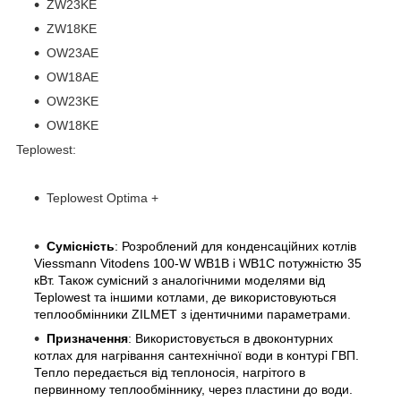
ZW23KE
ZW18KE
OW23AE
OW18AE
OW23KE
OW18KE
Teplowest:
Teplowest Optima +
Сумісність
: Розроблений для конденсаційних котлів
Viessmann Vitodens 100-W WB1B і WB1C потужністю 35
кВт. Також сумісний з аналогічними моделями від
Teplowest та іншими котлами, де використовуються
теплообмінники ZILMET з ідентичними параметрами.
Призначення
: Використовується в двоконтурних
котлах для нагрівання сантехнічної води в контурі ГВП.
Тепло передається від теплоносія, нагрітого в
первинному теплообміннику, через пластини до води.