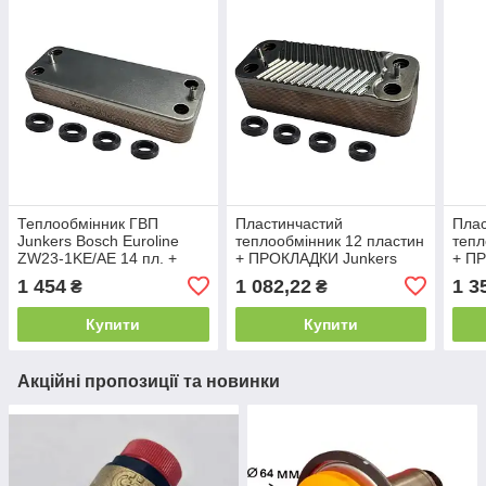
Теплообмінник ГВП
Пластинчастий
Плас
Junkers Bosch Euroline
теплообмінник 12 пластин
тепл
ZW23-1KE/AE 14 пл. +
+ ПРОКЛАДКИ Junkers
+ П
ПРОКЛАДКИ
ZW/OW 18–23 AE, KE
ZW/
1 454
1 082,22
1 3
₴
₴
(17B2071213/8705406287)
(ана
Купити
Купити
Акційні пропозиції та новинки