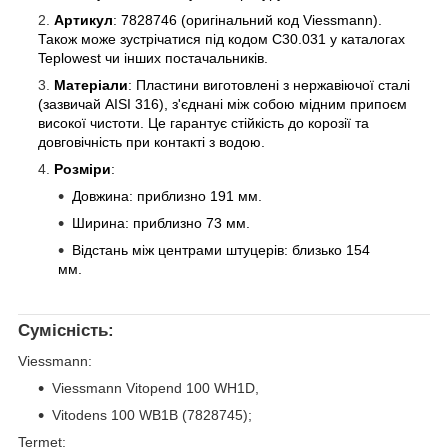
Артикул
: 7828746 (оригінальний код Viessmann).
Також може зустрічатися під кодом C30.031 у каталогах
Teplowest чи інших постачальників.
Матеріали
: Пластини виготовлені з нержавіючої сталі
(зазвичай AISI 316), з'єднані між собою мідним припоєм
високої чистоти. Це гарантує стійкість до корозії та
довговічність при контакті з водою.
Розміри
:
Довжина: приблизно 191 мм.
Ширина: приблизно 73 мм.
Відстань між центрами штуцерів: близько 154
мм.
Сумісність:
Viessmann:
Viessmann Vitopend 100 WH1D,
Vitodens 100 WB1B (7828745);
Termet: