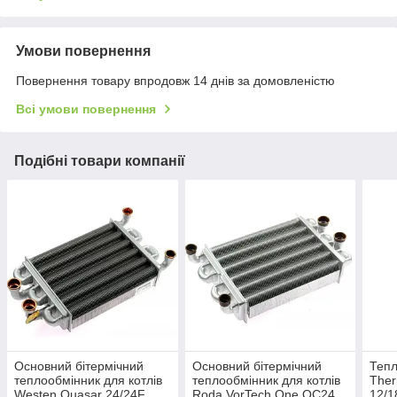
Умови повернення
Повернення товару впродовж 14 днів за домовленістю
Всі умови повернення
Подібні товари компанії
Основний бітермічний
Основний бітермічний
Тепл
теплообмінник для котлів
теплообмінник для котлів
Ther
Westen Quasar 24/24F,
Roda VorTech One OC24,
12/1