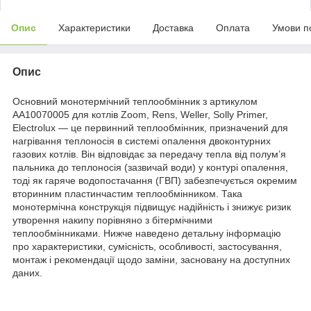
Опис
Характеристики
Доставка
Оплата
Умови п
Опис
Основний монотермічний теплообмінник з артикулом
AA10070005 для котлів Zoom, Rens, Weller, Solly Primer,
Electrolux — це первинний теплообмінник, призначений для
нагрівання теплоносія в системі опалення двоконтурних
газових котлів. Він відповідає за передачу тепла від полум’я
пальника до теплоносія (зазвичай води) у контурі опалення,
тоді як гаряче водопостачання (ГВП) забезпечується окремим
вторинним пластинчастим теплообмінником. Така
монотермічна конструкція підвищує надійність і знижує ризик
утворення накипу порівняно з бітермічними
теплообмінниками. Нижче наведено детальну інформацію
про характеристики, сумісність, особливості, застосування,
монтаж і рекомендації щодо заміни, засновану на доступних
даних.