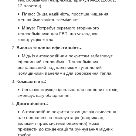
12 пластин).
Плюс:
Вища надійність, простіше чищення,
менша ймовірність засмічення.
Мінус:
Потребує окремого вторинного
теплообмінника для ГВП, що ускладнює
конструкцію котла.
Висока теплова ефективність:
Мідь із антикорозійним покриттям забезпечує
ефективний теплообмін. Теплообмінник
розташований над пальником і утеплений
ізоляційними панелями для збереження тепла.
Компактність:
Легка конструкція ідеальна для настінних котлів,
зменшує вагу обладнання.
Довговічність:
Антикорозійне покриття захищає від окислення,
але неправильна експлуатація (наприклад,
великий літраж системи опалення) може
призвести до конденсації та руйнування мідних
трубок.