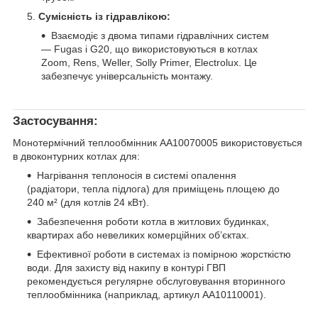
Сумісність із гідравлікою:
Взаємодіє з двома типами гідравлічних систем
— Fugas і G20, що використовуються в котлах
Zoom, Rens, Weller, Solly Primer, Electrolux. Це
забезпечує універсальність монтажу.
Застосування:
Монотермічний теплообмінник AA10070005 використовується
в двоконтурних котлах для:
Нагрівання теплоносія в системі опалення
(радіатори, тепла підлога) для приміщень площею до
240 м² (для котлів 24 кВт).
Забезпечення роботи котла в житлових будинках,
квартирах або невеликих комерційних об’єктах.
Ефективної роботи в системах із помірною жорсткістю
води. Для захисту від накипу в контурі ГВП
рекомендується регулярне обслуговування вторинного
теплообмінника (наприклад, артикул AA10110001).