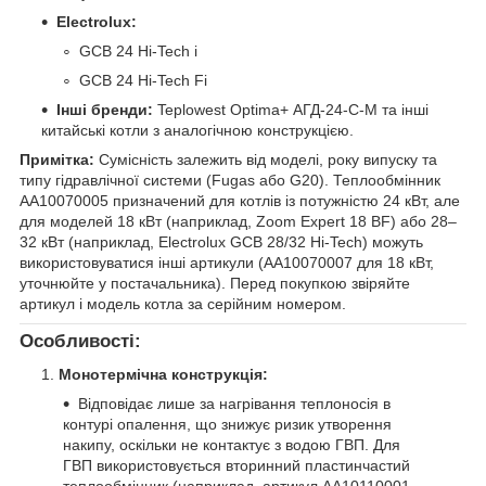
Electrolux:
GCB 24 Hi-Tech i
GCB 24 Hi-Tech Fi
Інші бренди:
Teplowest Optima+ АГД-24-С-М та інші
китайські котли з аналогічною конструкцією.
Примітка:
Сумісність залежить від моделі, року випуску та
типу гідравлічної системи (Fugas або G20). Теплообмінник
AA10070005 призначений для котлів із потужністю 24 кВт, але
для моделей 18 кВт (наприклад, Zoom Expert 18 BF) або 28–
32 кВт (наприклад, Electrolux GCB 28/32 Hi-Tech) можуть
використовуватися інші артикули (AA10070007 для 18 кВт,
уточнюйте у постачальника). Перед покупкою звіряйте
артикул і модель котла за серійним номером.
Особливості:
Монотермічна конструкція:
Відповідає лише за нагрівання теплоносія в
контурі опалення, що знижує ризик утворення
накипу, оскільки не контактує з водою ГВП. Для
ГВП використовується вторинний пластинчастий
теплообмінник (наприклад, артикул AA10110001,