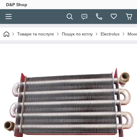
D&P Shop
Товари та послуги
Пошук по котлу
Electrolux
Моно