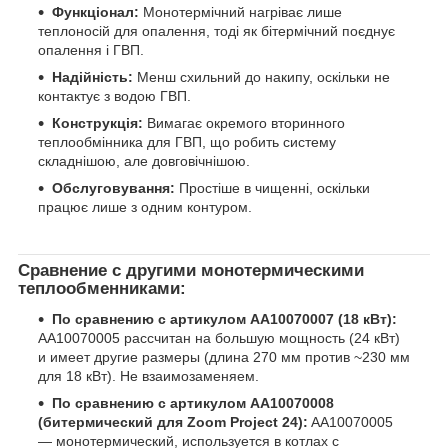
Функціонал:
Монотермічний нагріває лише
теплоносій для опалення, тоді як бітермічний поєднує
опалення і ГВП.
Надійність:
Менш схильний до накипу, оскільки не
контактує з водою ГВП.
Конструкція:
Вимагає окремого вторинного
теплообмінника для ГВП, що робить систему
складнішою, але довговічнішою.
Обслуговування:
Простіше в чищенні, оскільки
працює лише з одним контуром.
Сравнение с другими монотермическими
теплообменниками:
По сравнению с артикулом AA10070007 (18 кВт):
AA10070005 рассчитан на большую мощность (24 кВт)
и имеет другие размеры (длина 270 мм против ~230 мм
для 18 кВт). Не взаимозаменяем.
По сравнению с артикулом AA10070008
(битермический для Zoom Project 24):
AA10070005
— монотермический, используется в котлах с