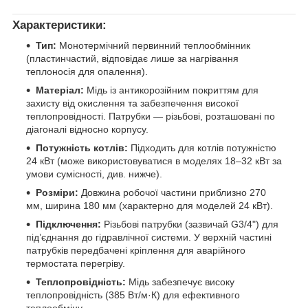
Характеристики:
Тип:
Монотермічний первинний теплообмінник
(пластинчастий, відповідає лише за нагрівання
теплоносія для опалення).
Матеріал:
Мідь із антикорозійним покриттям для
захисту від окислення та забезпечення високої
теплопровідності. Патрубки — різьбові, розташовані по
діагоналі відносно корпусу.
Потужність котлів:
Підходить для котлів потужністю
24 кВт (може використовуватися в моделях 18–32 кВт за
умови сумісності, див. нижче).
Розміри:
Довжина робочої частини приблизно 270
мм, ширина 180 мм (характерно для моделей 24 кВт).
Підключення:
Різьбові патрубки (зазвичай G3/4") для
під’єднання до гідравлічної системи. У верхній частині
патрубків передбачені кріплення для аварійного
термостата перегріву.
Теплопровідність:
Мідь забезпечує високу
теплопровідність (385 Вт/м·К) для ефективного