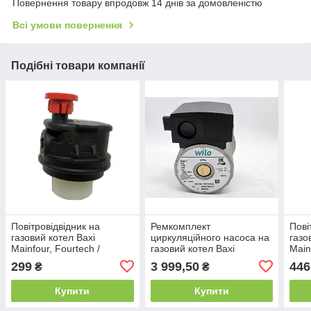
Повернення товару впродовж 14 днів за домовленістю
Всі умови повернення
Подібні товари компанії
Повітровідвідник на
Ремкомплект
Пові
газовий котел Baxi
циркуляційного насоса на
газо
Mainfour, Fourtech /
газовий котел Baxi
Main
Westen Pulsar D, Quasar D
Fourtech, Mainfour, Westen
Puls
299
3 999,50
446
₴
₴
710139500
Pulsar D, Quasar D
D71
5698260
Купити
Купити