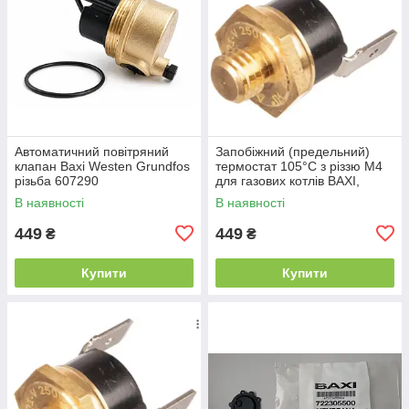
Автоматичний повітряний
Запобіжний (предельний)
клапан Baxi Westen Grundfos
термостат 105°C з різзю М4
різьба 607290
для газових котлів BAXI,
WESTEN, BIASI
В наявності
В наявності
449
449
₴
₴
Купити
Купити