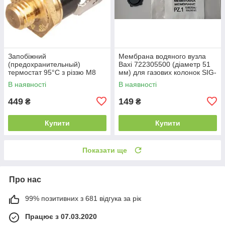
Запобіжний
Мембрана водяного вузла
(предохранительный)
Baxi 722305500 (діаметр 51
термостат 95°C з різзю М8
мм) для газових колонок SIG-
для газового котла BAXI Slim
2 11p, 11i, 14i
В наявності
В наявності
(8630390)
449
149
₴
₴
Купити
Купити
Показати ще
Про нас
99% позитивних з 681 відгука за рік
Працює з 07.03.2020