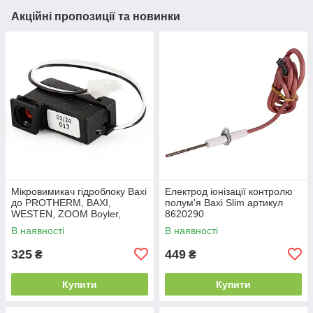
Акційні пропозиції та новинки
Мікровимикач гідроблоку Baxi
Електрод іонізації контролю
до PROTHERM, BAXI,
полум'я Baxi Slim артикул
WESTEN, ZOOM Boyler,
8620290
WELLER, RENS 5641800
В наявності
В наявності
325
449
₴
₴
Купити
Купити