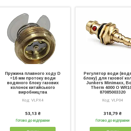
Пружина плавного ходу D
Регулятор води (вод
=16 мм протоку води
блоку) для газової ко
водяного блоку газових
Junkers Minimaxx, B
колонок китайського
Therm 4000 O WR10
виробництва
87085003320
VLPX4
VLP04
53,13 ₴
318,79 ₴
Готово до відправки
Готово до відправки