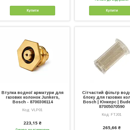
Купити
Купити
Втулка водної арматури для
Сітчастий фільтр вод
газових колонок Junkers,
блоку для газових ко
Bosch - 8700306114
Bosch | Юнкерс | Bude
87005070590
VLP01
FTJ01
223,15 ₴
265,66 ₴
Готово до відправки