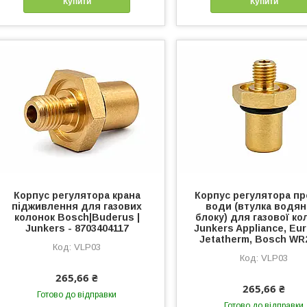
Купити
Купити
Корпус регулятора крана
Корпус регулятора пр
підживлення для газових
води (втулка водян
колонок Bosch|Buderus |
блоку) для газової ко
Junkers - 8703404117
Junkers Appliance, Eur
Jetatherm, Bosch WR
VLP03
VLP03
265,66 ₴
265,66 ₴
Готово до відправки
Готово до відправки