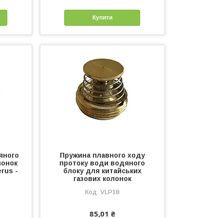
Купити
яного
Пружина плавного ходу
лонок
протоку води водяного
rus -
блоку для китайських
газових колонок
VLP18
85,01 ₴