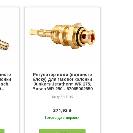
яного
Регулятор води (водяного
лонки
блоку) для газової колонки
osch
Junkers Jetatherm WR 275,
 -
Bosch WR 250 - 87085002850
VLP05
371,93 ₴
Готово до відправки