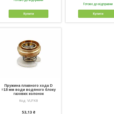
Готово до відправки
Купити
Купити
Пружина плавного хода D
=18 мм води водяного блоку
газових колонок
VLPX8
53,13 ₴