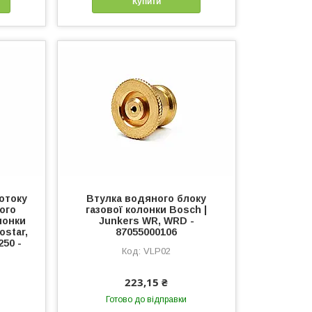
Купити
отоку
Втулка водяного блоку
ого
газової колонки Bosch |
лонки
Junkers WR, WRD -
ostar,
87055000106
250 -
VLP02
223,15 ₴
Готово до відправки