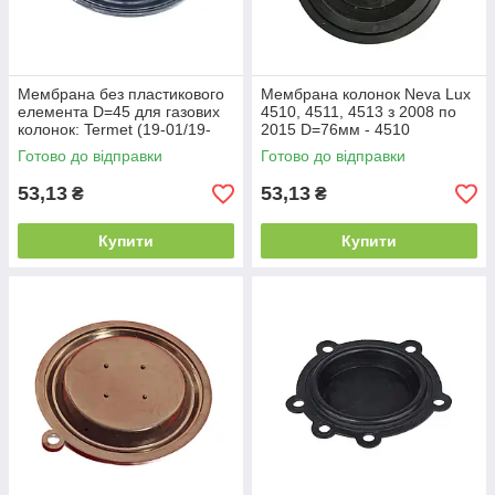
Мембрана без пластикового
Мембрана колонок Neva Lux
елемента D=45 для газових
4510, 4511, 4513 з 2008 по
колонок: Termet (19-01/19-
2015 D=76мм - 4510
02), Mora (5502/55707), Neva
Готово до відправки
Готово до відправки
(5013/5014) -
53,13
53,13
₴
₴
Купити
Купити