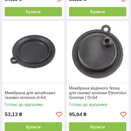
Купити
Купити
Мембрана водяного блоку
Мембрана для китайських
для газової колонки Electrolux
газових колонок d=54
Gorenje | D=54
Готово до відправки
Готово до відправки
53,13
95,64
₴
₴
Купити
Купити