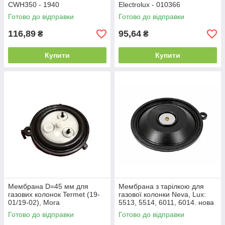
CWH350 - 1940
Electrolux - 010366
Готово до відправки
Готово до відправки
116,89
95,64
₴
₴
Купити
Купити
Мембрана D=45 мм для
Мембрана з тарілкою для
газових колонок Termet (19-
газової колонки Neva, Lux:
01/19-02), Mora
5513, 5514, 6011, 6014. нова
(5502/55707), Neva
версія 4011
Готово до відправки
Готово до відправки
(5013/5014) – 370.03.07.00