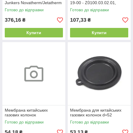
Junkers Novatherm/Jetatherm
19-00 - Z0100.03.02.01,
WR350 - 8700503051,
MBM76
Готово до відправки
Готово до відправки
MBM5CS
376,16
107,33
₴
₴
Купити
Купити
Мембрана китайських
Мембрана для китайських
газових колонок
газових колонок d=52
Готово до відправки
Готово до відправки
54,18
53,13
₴
₴