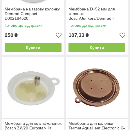
Мембрана на газову колонку
Мембрана D=52 мм для
Demrad Compact
колонок
D002184620
Bosch/Junkers/Demrad -
8700503050, MBM5A, 700502
Готово до відправки
Готово до відправки
250
107,33
₴
₴
Купити
Купити
Мембрана для котлів/колонок
Мембрана для колонки
Bosch ZW20 Eurostar-Hit,
Termet AquaHeat Electronic G-