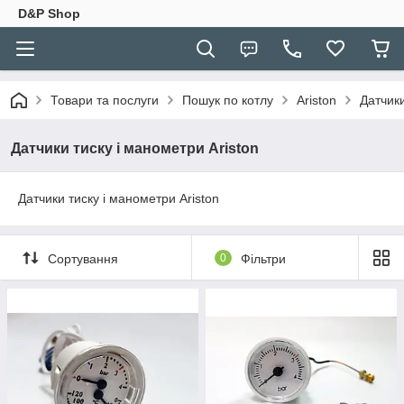
D&P Shop
Товари та послуги
Пошук по котлу
Ariston
Датчики
Датчики тиску і манометри Ariston
Датчики тиску і манометри Ariston
Сортування
0
Фільтри