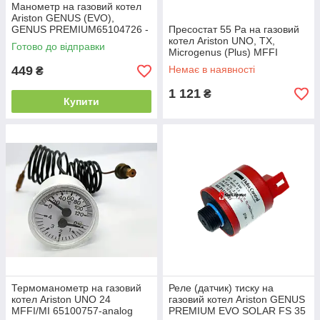
Манометр на газовий котел
Ariston GENUS (EVO),
GENUS PREMIUM65104726 -
Пресостат 55 Pa на газовий
аналог
котел Ariston UNO, TX,
Готово до відправки
Microgenus (Plus) MFFI
998484-01
449
Немає в наявності
₴
1 121
₴
Купити
Термоманометр на газовий
Реле (датчик) тиску на
котел Ariston UNO 24
газовий котел Ariston GENUS
MFFI/MI 65100757-analog
PREMIUM EVO SOLAR FS 35