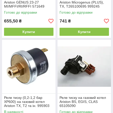
Ariston GENUS 23-27
Ariston Microgenus (PLUS),
MI/MFFI/RI/RFFI 571649
ТХ, Т265100695 999245
Готово до відправки
Готово до відправки
655,50
741
₴
₴
Купити
Купити
Реле тиску (0,2-1,2 бар
Реле тиску на газовий котел
XP600) на газовий котел
Ariston BS, EGIS, CLAS
Ariston TX, T2 та ін. 995903
65105090
В наявності
Готово до відправки