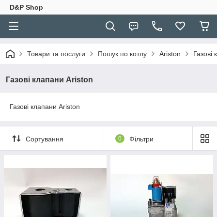
D&P Shop
Товари та послуги
Пошук по котлу
Ariston
Газові 
Газові клапани Ariston
Газові клапани Ariston
Сортування
0
Фільтри