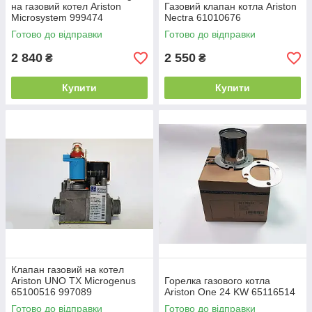
на газовий котел Ariston
Газовий клапан котла Ariston
Microsystem 999474
Nectra 61010676
65102348
Готово до відправки
Готово до відправки
2 840
2 550
₴
₴
Купити
Купити
Клапан газовий на котел
Ariston UNO TX Microgenus
Горелка газового котла
65100516 997089
Ariston One 24 KW 65116514
Готово до відправки
Готово до відправки