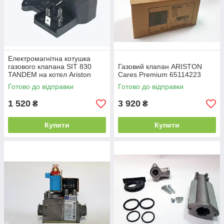
Електромагнітна котушка
газового клапана SIT 830
Газовий клапан ARISTON
TANDEM на котел Ariston
Cares Premium 65114223
UNOBLOC G 24/31/38/45
Готово до відправки
Готово до відправки
570712
1 520
3 920
₴
₴
Купити
Купити