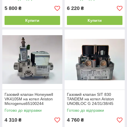
60001612
5 800
6 220
₴
₴
Купити
Купити
Газовий клапан Honeywell
Газовий клапан SIT 830
VK4105M на котел Ariston
TANDEM на котел Ariston
Microgenus65100244
UNOBLOC G 24/31/38/45
997343
Готово до відправки
Готово до відправки
4 310
4 760
₴
₴