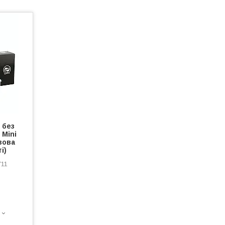
 без
 Mini
азова
і)
711