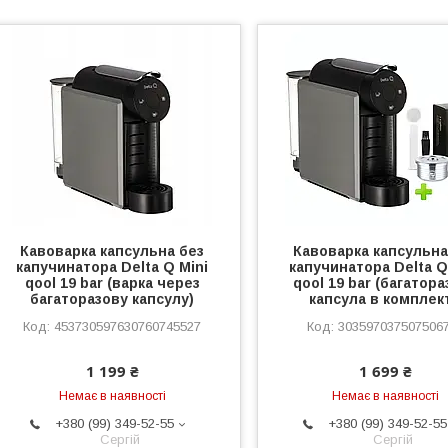
Кавоварка капсульна без
Кавоварка капсульна
капучинатора Delta Q Mini
капучинатора Delta Q
qool 19 bar (варка через
qool 19 bar (багатор
багаторазову капсулу)
капсула в комплект
453730597630760745527
303597037507506
1 199 ₴
1 699 ₴
Немає в наявності
Немає в наявності
+380 (99) 349-52-55
+380 (99) 349-52-55
Сергій
Сергій