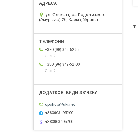
ул. Олександра Подольського
(Амурська) 26, Харків, Україна
+380 (99) 349-52-55
Сергій
+380 (96) 349-52-00
Сергій
dpshop@ukr.net
+380963495200
+380963495200