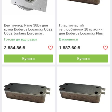
Вентилятор Fime 38Вт для
Пластинчастий
котла Buderus Logamax U022
теплообмінник 18 пластин
U052 Junkers Eurosmart
для Buderus Logamax Plus
8716143201
GB042-22/GB042-22K,
Готово до відправки
В наявності
Logamax U072-12K/U072-24K
2 884,86
1 887,60
₴
₴
Купити
Купити