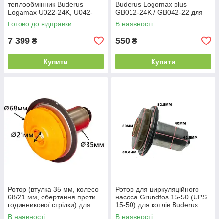
теплообмінник Buderus
Buderus Logomax plus
Logamax U022-24K, U042-
GB012-24K / GB042-22 для
24K, U044-24K, U052-24K,
котла
Готово до відправки
В наявності
U054-24K
7 399
550
₴
₴
Купити
Купити
Ротор (втулка 35 мм, колесо
Ротор для циркуляційного
68/21 мм, обертання проти
насоса Grundfos 15-50 (UPS
годинникової стрілки) для
15-50) для котлів Buderus
котла Buderus
В наявності
В наявності