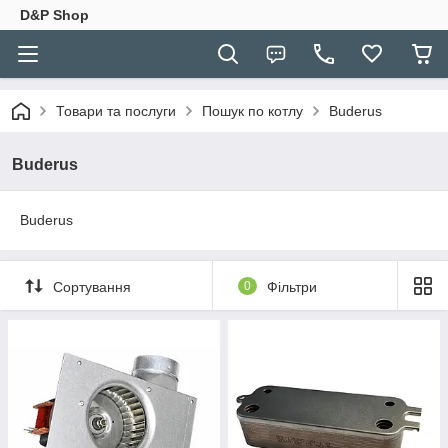
D&P Shop
Товари та послуги
Пошук по котлу
Buderus
Buderus
Buderus
Сортування
0
Фільтри