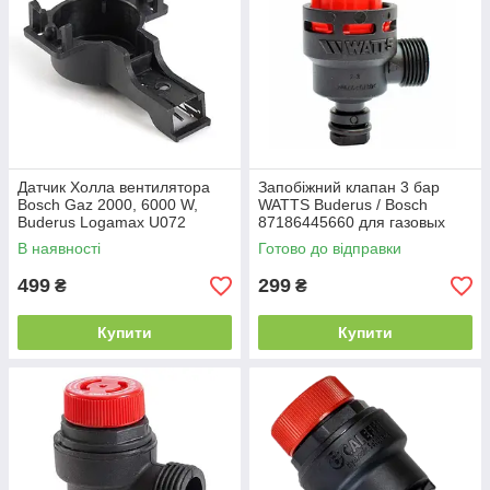
Датчик Холла вентилятора
Запобіжний клапан 3 бар
Bosch Gaz 2000, 6000 W,
WATTS Buderus / Bosch
Buderus Logamax U072
87186445660 для газовых
(8737601089)
котлов Logamax, Gaz - Італія
В наявності
Готово до відправки
499
299
₴
₴
Купити
Купити