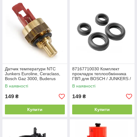
Датчик температури NTC
87167710030 Комплект
Junkers Euroline, Ceraclass,
прокладок теплообмінника
Bosch Gaz 3000, Buderus
ГВП для BOSCH / JUNKERS /
(8700400014A) - аналог
BUDERUS
В наявності
В наявності
149
149
₴
₴
Купити
Купити