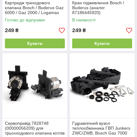
Картридж триходового
Кран підживлення Bosch /
клапана Bosch / Buderus Gaz
Buderus (аналог
6000 / Gaz 2000 / Logamax
87186445920)
U072 (8718644562)
Готово до відправки
В наявності
249
249
₴
₴
Купити
Купити
Сервопривід 7828748
Гідравлічний вузол
(00000056209) для
теплообмінника ГВП Junkers
трьохходового клапана котлів
ZWC/ZWB, Bosch Gaz 7000