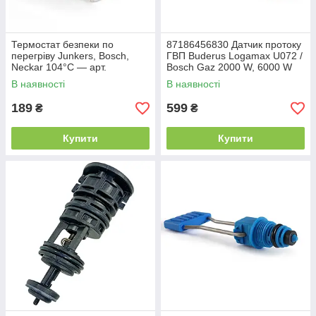
Термостат безпеки по
87186456830 Датчик протоку
перегріву Junkers, Bosch,
ГВП Buderus Logamax U072 /
Neckar 104°C — арт.
Bosch Gaz 2000 W, 6000 W
8707206132 (87072062040)
(оригінал Bitron)
В наявності
В наявності
189
599
₴
₴
Купити
Купити