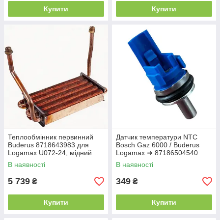
Купити
Купити
Теплообмінник первинний
Датчик температури NTC
Buderus 8718643983 для
Bosch Gaz 6000 / Buderus
Logamax U072-24, мідний
Logamax ➜ 87186504540
270×160 мм
оригінал
В наявності
В наявності
5 739
349
₴
₴
Купити
Купити