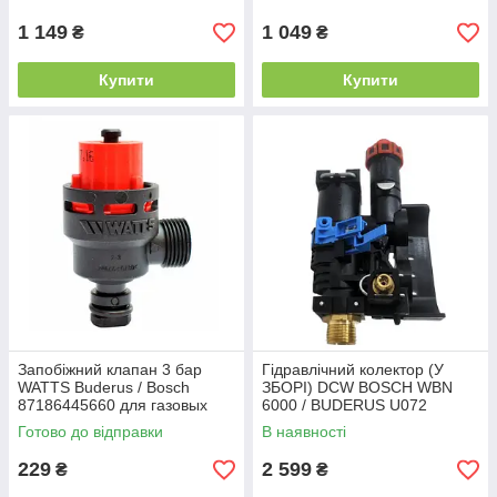
1 149
1 049
₴
₴
Купити
Купити
Запобіжний клапан 3 бар
Гідравлічний колектор (У
WATTS Buderus / Bosch
ЗБОРІ) DCW BOSCH WBN
87186445660 для газовых
6000 / BUDERUS U072
котлов Logamax, Gaz - Турція
87186455490
Готово до відправки
В наявності
229
2 599
₴
₴