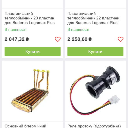
Пластинчастий
Пластинчастий
теплообмінник 20 пластин
теплообмінник 22 пластини
для Buderus Logamax Plus
для Buderus Logamax Plus
GB042-22/GB042-22K та
GB042-22/GB042-22K та
В наявності
В наявності
Logamax U072-12K/U072-24K
Logamax U072-12K/U072-24K
2 047,32
2 250,60
₴
₴
Купити
Купити
Основний бітермічний
Реле протоку (гідротурбінка)