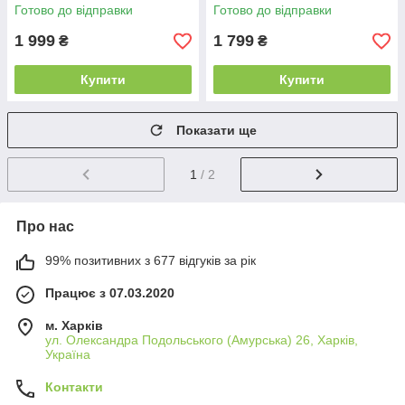
Bosch, Buderus, Viessmann
W, Buderus Logamax plus
Готово до відправки
Готово до відправки
GB042 — арт. 87160118190
1 999
1 799
₴
₴
Купити
Купити
Показати ще
1
/ 2
Про нас
99% позитивних з 677 відгуків за рік
Працює з 07.03.2020
м. Харків
ул. Олександра Подольського (Амурська) 26, Харків,
Україна
Контакти