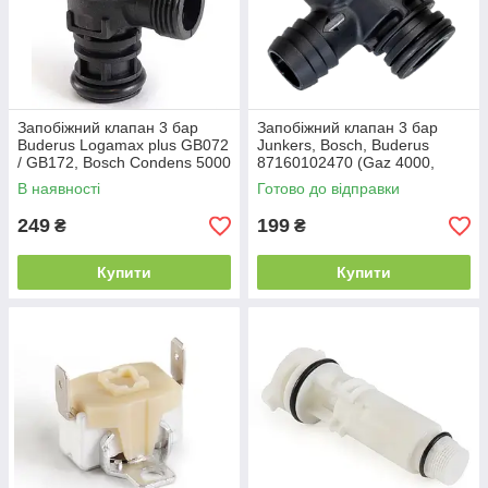
Запобіжний клапан 3 бар
Запобіжний клапан 3 бар
Buderus Logamax plus GB072
Junkers, Bosch, Buderus
/ GB172, Bosch Condens 5000
87160102470 (Gaz 4000,
/ 5700i / 7000i 87186439890
Eurosmart, Logamax)
В наявності
Готово до відправки
249
199
₴
₴
Купити
Купити