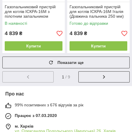
Газопальниковий пристрій
Газопальниковий пристрій
для котлів ІСКРА-16М з
для котлів ІСКРА-16М Італія
пілотним запальником
(Довжина пальника 250 мм)
(Довжина пальника 250 мм)
В наявності
Готово до відправки
4 839
4 839
₴
₴
Купити
Купити
Показати ще
1
/ 9
Про нас
99% позитивних з 676 відгуків за рік
Працює з 07.03.2020
м. Харків
ул. Олександра Подольського (Амурська) 26, Харків,