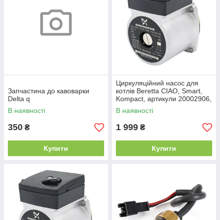
Циркуляційний насос для
Запчастина до кавоварки
котлів Beretta CIAO, Smart,
Delta q
Kompact, артикули 20002906,
10024573, 10027370,
В наявності
В наявності
20001873
350
1 999
₴
₴
Купити
Купити