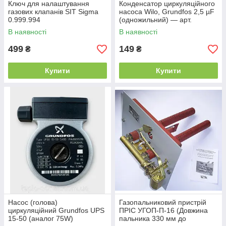
Ключ для налаштування
Конденсатор циркуляційного
газових клапанів SIT Sigma
насоса Wilo, Grundfos 2,5 µF
0.999.994
(одножильний) — арт.
4533921
В наявності
В наявності
499
149
₴
₴
Купити
Купити
Насос (голова)
Газопальниковий пристрій
циркуляційний Grundfos UPS
ПРІС УГОП-П-16 (Довжина
15-50 (аналог 75W)
пальника 330 мм до