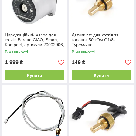
Циркуляційний насос для
Датчик ntc для котлів та
котлів Beretta CIAO, Smart,
колонок 50 кОм G1/8-
Kompact, артикули 20002906,
Туреччина
10024573, 10027370,
В наявності
В наявності
20001873
1 999
149
₴
₴
Купити
Купити