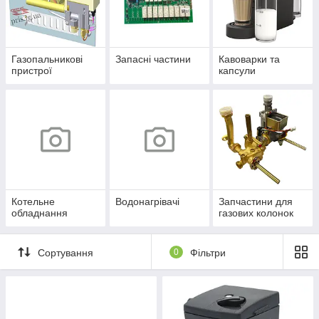
Газопальникові
Запасні частини
Кавоварки та
пристрої
капсули
Котельне
Водонагрівачі
Запчастини для
обладнання
газових колонок
Сортування
0
Фільтри