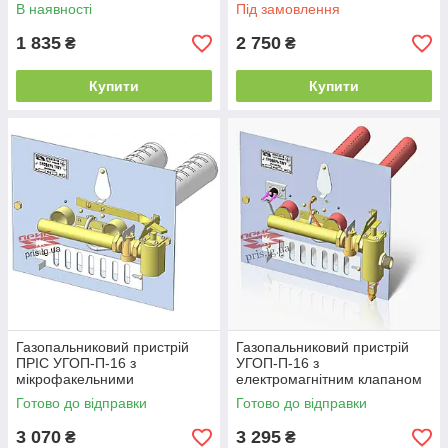
форсунок)
В наявності
Під замовлення
1 835
2 750
₴
₴
Купити
Купити
Газопальниковий пристрій
Газопальниковий пристрій
ПРІС УГОП-П-16 з
УГОП-П-16 з
мікрофакельними
електромагнітним клапаном
пальниками (Довжина
(Довжина пальника 330 мм
Готово до відправки
Готово до відправки
пальника 250 мм)
до форсунок)
3 070
3 295
₴
₴