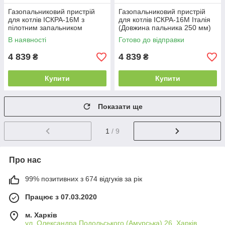
Газопальниковий пристрій
Газопальниковий пристрій
для котлів ІСКРА-16М з
для котлів ІСКРА-16М Італія
пілотним запальником
(Довжина пальника 250 мм)
(Довжина пальника 250 мм)
В наявності
Готово до відправки
4 839
4 839
₴
₴
Купити
Купити
Показати ще
1
/ 9
Про нас
99% позитивних з 674 відгуків за рік
Працює з 07.03.2020
м. Харків
ул. Олександра Подольського (Амурська) 26, Харків,