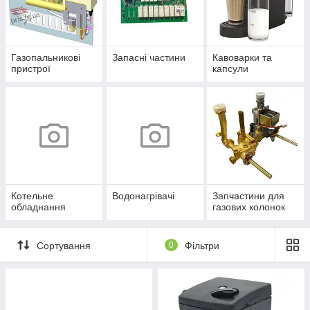
Газопальникові
Запасні частини
Кавоварки та
пристрої
капсули
Котельне
Водонагрівачі
Запчастини для
обладнання
газових колонок
Сортування
0
Фільтри