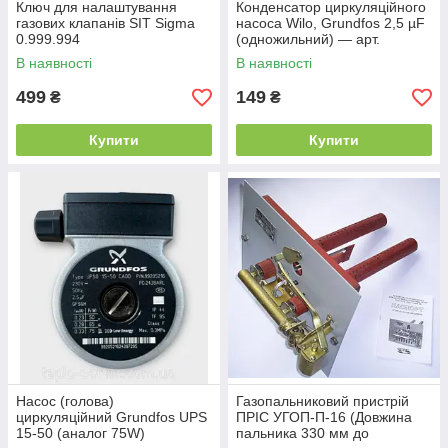
Ключ для налаштування
Конденсатор циркуляційного
газових клапанів SIT Sigma
насоса Wilo, Grundfos 2,5 µF
0.999.994
(одножильний) — арт.
4533921
В наявності
В наявності
499
149
₴
₴
Купити
Купити
Насос (голова)
Газопальниковий пристрій
циркуляційний Grundfos UPS
ПРІС УГОП-П-16 (Довжина
15-50 (аналог 75W)
пальника 330 мм до