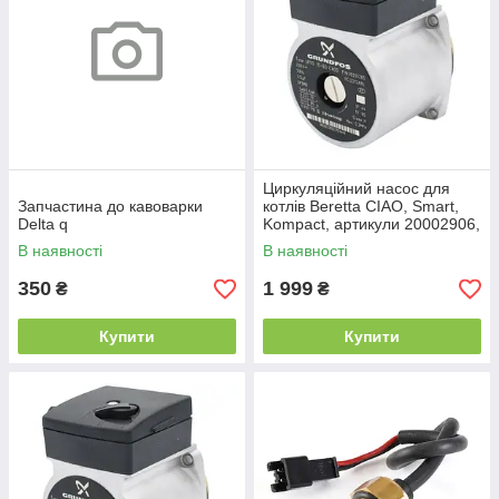
Циркуляційний насос для
Запчастина до кавоварки
котлів Beretta CIAO, Smart,
Delta q
Kompact, артикули 20002906,
10024573, 10027370,
В наявності
В наявності
20001873
350
1 999
₴
₴
Купити
Купити