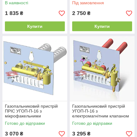
форсунок)
В наявності
Під замовлення
1 835
2 750
₴
₴
Купити
Купити
Газопальниковий пристрій
Газопальниковий пристрій
ПРІС УГОП-П-16 з
УГОП-П-16 з
мікрофакельними
електромагнітним клапаном
пальниками (Довжина
(Довжина пальника 330 мм
Готово до відправки
Готово до відправки
пальника 250 мм)
до форсунок)
3 070
3 295
₴
₴