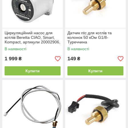
Циркуляційний насос для
Датчик ntc для котлів та
котлів Beretta CIAO, Smart,
колонок 50 кОм G1/8-
Kompact, артикули 20002906,
Туреччина
10024573, 10027370,
В наявності
В наявності
20001873
1 999
149
₴
₴
Купити
Купити